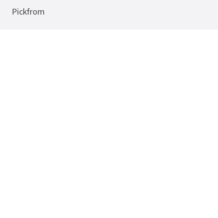
Pickfrom
Quick Links
Features
Pricing
SignIn
Chatgpt to Word
Deepseek to Pdf
Gemini to Png
Doubao to Png
Contate-nos