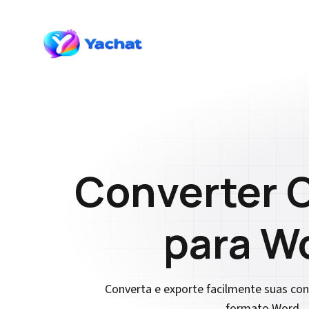
Converter 
para W
Converta e exporte facilmente suas co
formato Word.