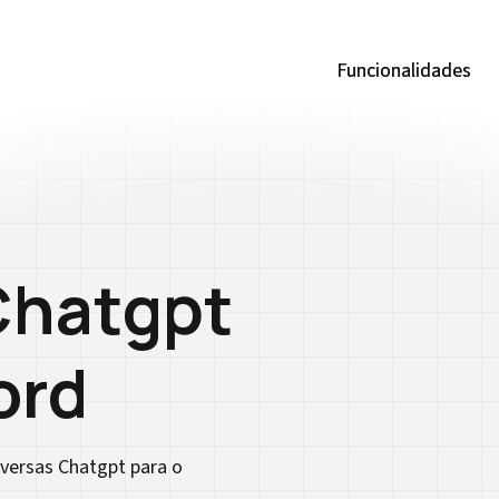
Funcionalidades
Funcionalidades
Chatgpt
ord
nversas Chatgpt para o