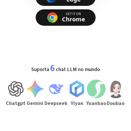
GET IT ON
Chrome
6
Suporta
chat LLM no mundo
Chatgpt
Gemini
Deepseek
Yiyan
Yuanbao
Doubao