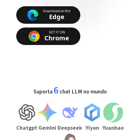
Download on the
Edge
GET IT ON
Chrome
6
Suporta
chat LLM no mundo
Chatgpt
Gemini
Deepseek
Yiyan
Yuanbao