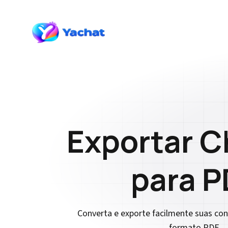
Exportar C
para P
Converta e exporte facilmente suas co
formato PDF.