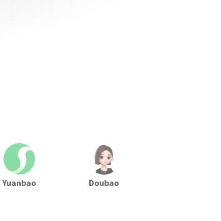
Yuanbao
Doubao