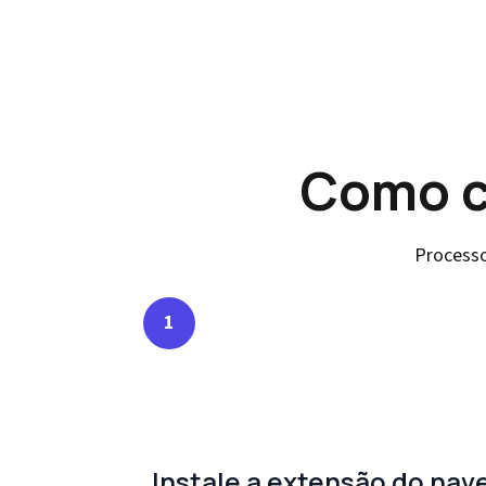
Como c
Processo
1
Instale a extensão do nav