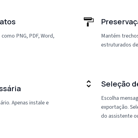
matos
Preservaç
r} como PNG, PDF, Word,
Mantém trechos
estruturados de
Seleção 
ssária
Escolha mensage
rio. Apenas instale e
exportação. Sel
do assistente o