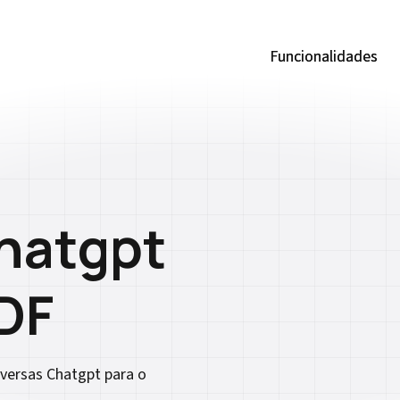
Funcionalidades
Funcionalidades
hatgpt
DF
nversas Chatgpt para o