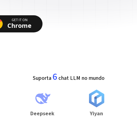
GET IT ON
Chrome
6
Suporta
chat LLM no mundo
Deepseek
Yiyan