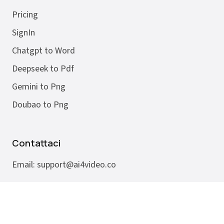
Pricing
SignIn
Chatgpt to Word
Deepseek to Pdf
Gemini to Png
Doubao to Png
Contattaci
Email:
support@ai4video.co
Copyright ©
2026
Yachat
. All rights reserved.