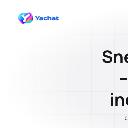
Sne
–
in
C