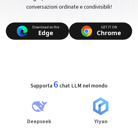
conversazioni ordinate e condivisibili!
Download on the
GET IT ON
Edge
Chrome
6
Supporta
chat LLM nel mondo
Deepseek
Yiyan