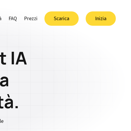
à
FAQ
Prezzi
Scarica
Inizia
t IA
za
tà.
le