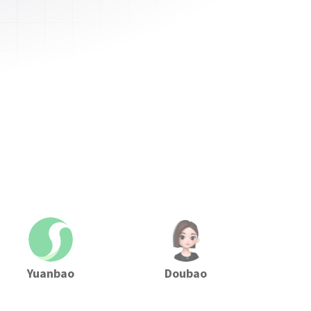
Yuanbao
Doubao