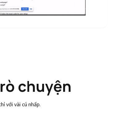
trò chuyện
ỉ với vài cú nhấp.