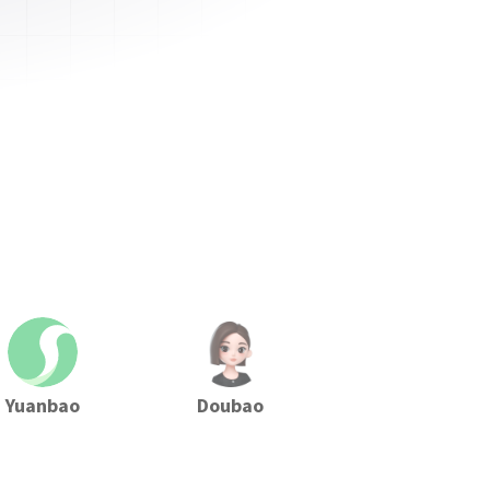
Yuanbao
Doubao