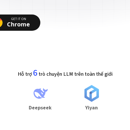
GET IT ON
Chrome
6
Hỗ trợ
trò chuyện LLM trên toàn thế giới
Deepseek
Yiyan