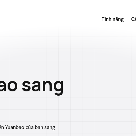
Tính năng
Tính năng
Câ
Câ
ao sang
yện Yuanbao của bạn sang