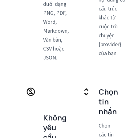
dưới dạng
cấu trúc
PNG, PDF,
khác từ
Word,
cuộc trò
Markdown,
chuyện
Văn bản,
{provider}
CSV hoặc
của bạn.
JSON.
Chọn
tin
nhắn
Không
Chọn
yêu
các tin
cầu