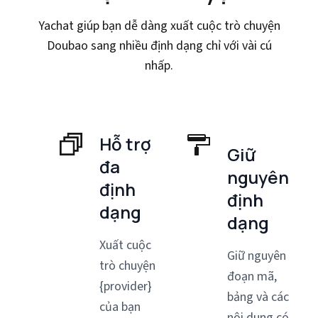
Yachat giúp bạn dễ dàng xuất cuộc trò chuyện
Doubao sang nhiều định dạng chỉ với vài cú
nhấp.
Hỗ trợ
Giữ
đa
nguyên
định
định
dạng
dạng
Xuất cuộc
Giữ nguyên
trò chuyện
đoạn mã,
{provider}
bảng và các
của bạn
nội dung có