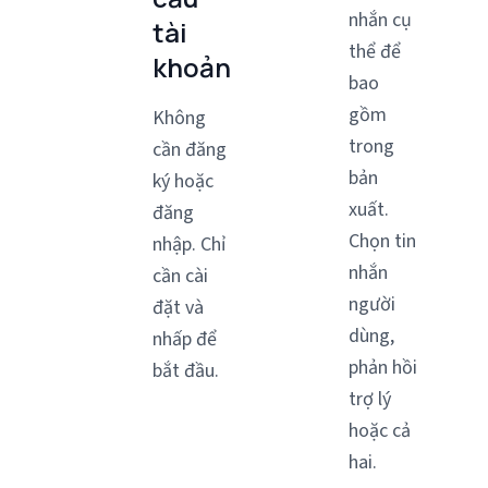
nhắn cụ
tài
thể để
khoản
bao
gồm
Không
trong
cần đăng
bản
ký hoặc
xuất.
đăng
Chọn tin
nhập. Chỉ
nhắn
cần cài
người
đặt và
dùng,
nhấp để
phản hồi
bắt đầu.
trợ lý
hoặc cả
hai.