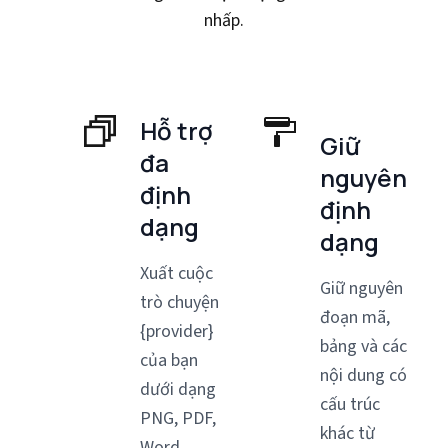
nhấp.
Hỗ trợ
Giữ
đa
nguyên
định
định
dạng
dạng
Xuất cuộc
Giữ nguyên
trò chuyện
đoạn mã,
{provider}
bảng và các
của bạn
nội dung có
dưới dạng
cấu trúc
PNG, PDF,
khác từ
Word,