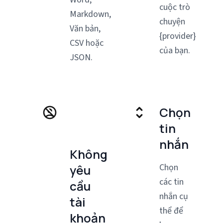
cuộc trò
Markdown,
chuyện
Văn bản,
{provider}
CSV hoặc
của bạn.
JSON.
Chọn
tin
nhắn
Không
Chọn
yêu
các tin
cầu
nhắn cụ
tài
thể để
khoản