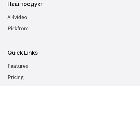
Наш продукт
Ai4video
Pickfrom
Quick Links
Features
Pricing
SignIn
Chatgpt to Word
Deepseek to Pdf
Gemini to Png
Doubao to Png