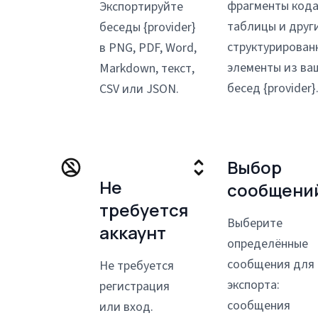
фрагменты кода
Экспортируйте
таблицы и друг
беседы {provider}
структурирован
в PNG, PDF, Word,
элементы из ва
Markdown, текст,
бесед {provider}
CSV или JSON.
Выбор
Не
сообщени
требуется
Выберите
аккаунт
определённые
сообщения для
Не требуется
экспорта:
регистрация
сообщения
или вход.