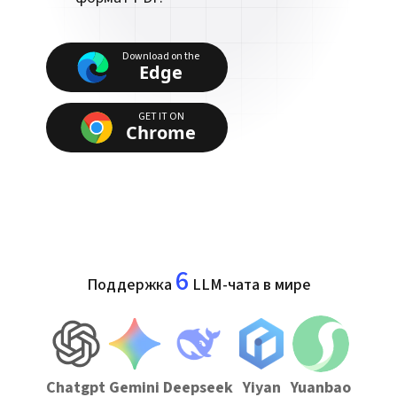
Download on the
Edge
GET IT ON
Chrome
6
Поддержка
LLM-чата в мире
Chatgpt
Gemini
Deepseek
Yiyan
Yuanbao