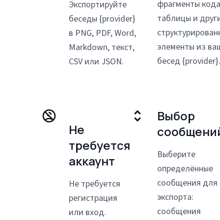
фрагменты кода
Экспортируйте
таблицы и друг
беседы {provider}
структурирован
в PNG, PDF, Word,
элементы из ва
Markdown, текст,
бесед {provider}
CSV или JSON.
Выбор
Не
сообщени
требуется
Выберите
аккаунт
определённые
сообщения для
Не требуется
экспорта:
регистрация
сообщения
или вход.