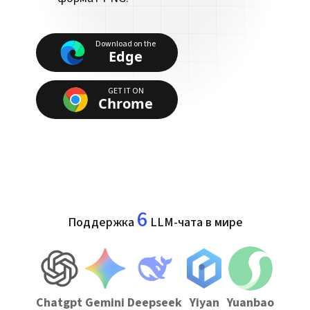
Download on the
Edge
GET IT ON
Chrome
6
Поддержка
LLM-чата в мире
Chatgpt
Gemini
Deepseek
Yiyan
Yuanbao