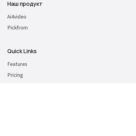
Наш продукт
Ai4video
Pickfrom
Quick Links
Features
Pricing
SignIn
Chatgpt to Word
Deepseek to Pdf
Gemini to Png
Doubao to Png