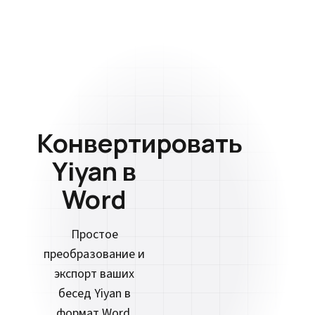
Конвертировать
Yiyan в
Word
Простое
преобразование и
экспорт ваших
бесед Yiyan в
формат Word.