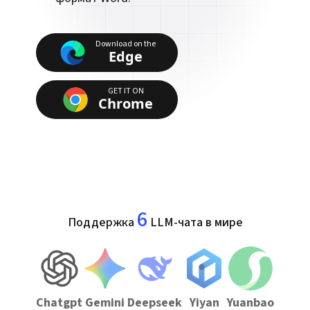
Download on the
Edge
GET IT ON
Chrome
6
Поддержка
LLM-чата в мире
Chatgpt
Gemini
Deepseek
Yiyan
Yuanbao