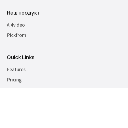
Наш продукт
Ai4video
Pickfrom
Quick Links
Features
Pricing
SignIn
Chatgpt to Word
Deepseek to Pdf
Gemini to Png