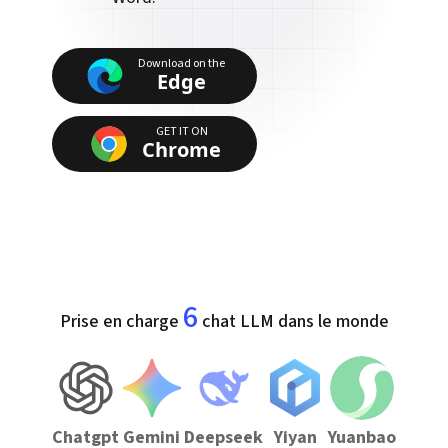
Download on the
Edge
GET IT ON
Chrome
6
Prise en charge
chat LLM dans le monde
Chatgpt
Gemini
Deepseek
Yiyan
Yuanbao