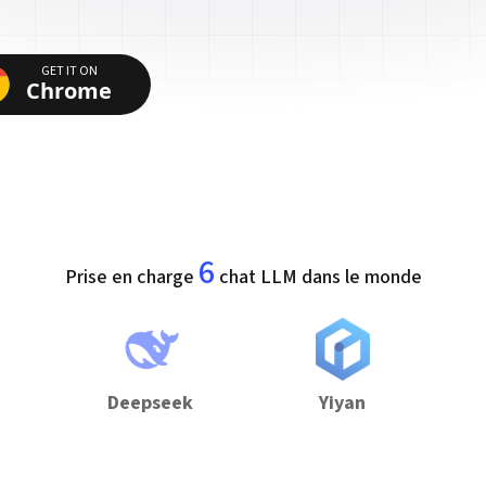
GET IT ON
Chrome
6
Prise en charge
chat LLM dans le monde
Deepseek
Yiyan