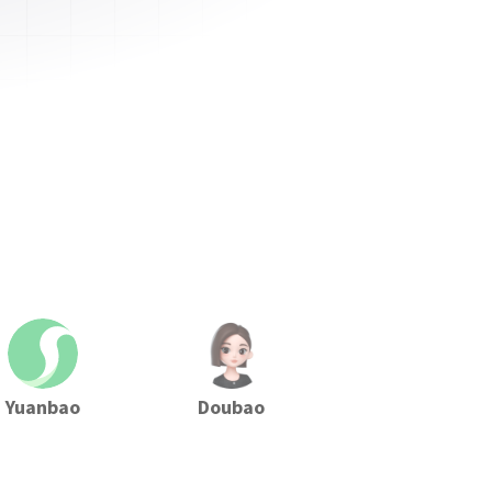
Yuanbao
Doubao