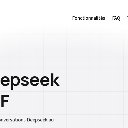
Fonctionnalités
Fonctionnalités
FAQ
FAQ
eepseek
F
conversations Deepseek au