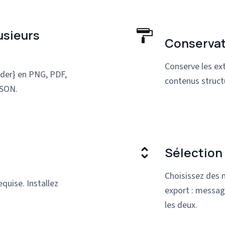
usieurs
Conservat
Conserve les ext
ider} en PNG, PDF,
contenus struct
JSON.
Sélection
Choisissez des 
quise. Installez
export : message
les deux.