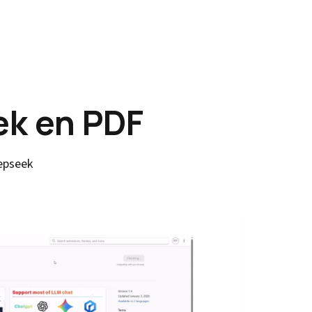
k en PDF
epseek