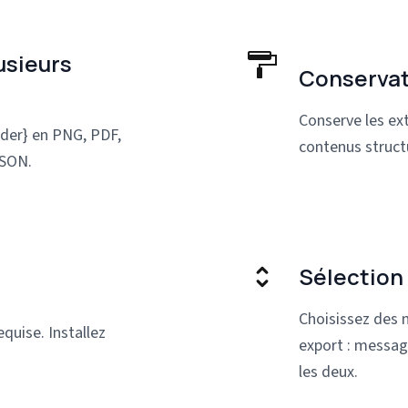
usieurs
Conservat
Conserve les ext
ider} en PNG, PDF,
contenus struct
JSON.
Sélection
Choisissez des 
quise. Installez
export : message
les deux.