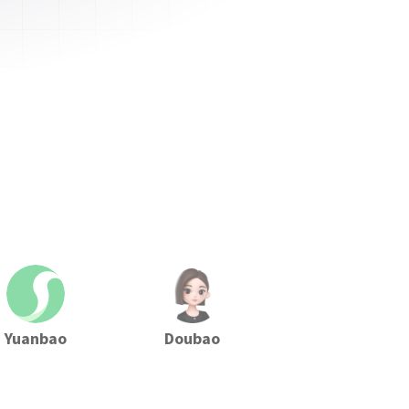
Yuanbao
Doubao