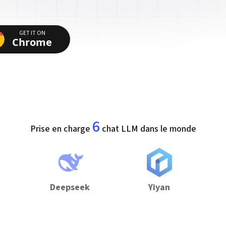
GET IT ON
Chrome
6
Prise en charge
chat LLM dans le monde
Deepseek
Yiyan