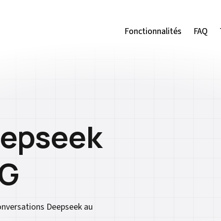
Fonctionnalités
Fonctionnalités
FAQ
FAQ
eepseek
NG
conversations Deepseek au