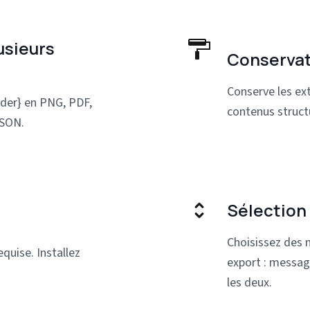
usieurs
Conservat
Conserve les ext
ider} en PNG, PDF,
contenus struct
JSON.
Sélection
Choisissez des 
quise. Installez
export : message
les deux.