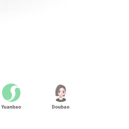
Yuanbao
Doubao