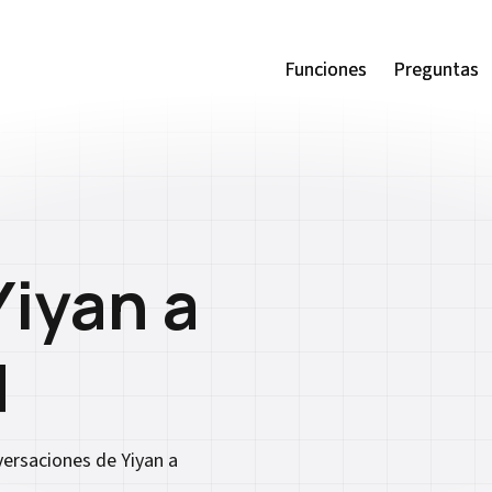
Funciones
Funciones
Preguntas
Preguntas
Yiyan a
d
versaciones de Yiyan a