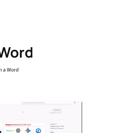
 Word
an a Word