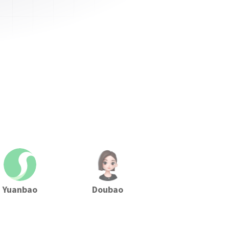
Yuanbao
Doubao