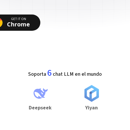
GET IT ON
Chrome
6
Soporta
chat LLM en el mundo
Deepseek
Yiyan