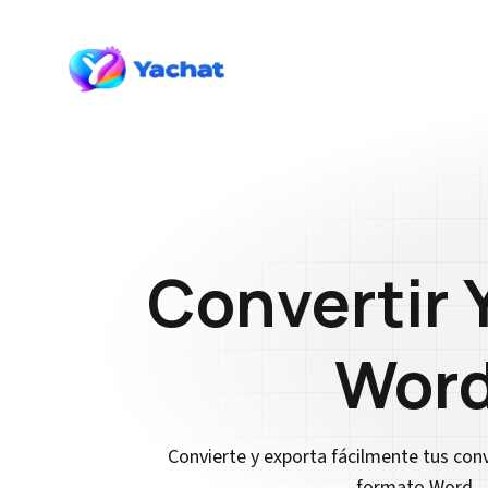
Convertir 
Wor
Convierte y exporta fácilmente tus con
formato Word.