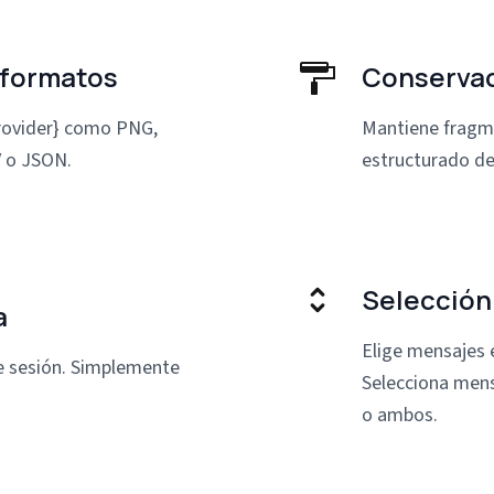
 formatos
Conservac
provider} como PNG,
Mantiene fragme
 o JSON.
estructurado de
Selección
a
Elige mensajes e
de sesión. Simplemente
Selecciona mens
o ambos.