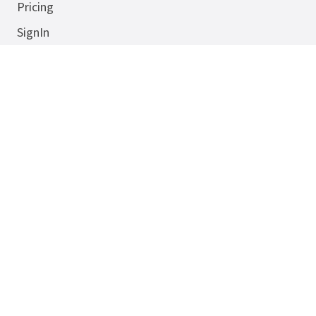
Pricing
SignIn
Chatgpt to Word
Deepseek to Pdf
Gemini to Png
Doubao to Png
Kontakt
E-Mail:
support@ai4video.co
Copyright ©
2026
Yachat
. All rights reserved.