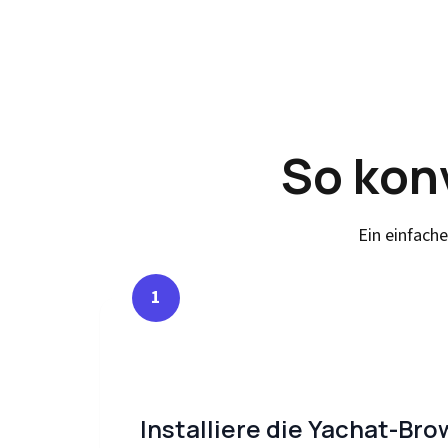
So kon
Ein einfach
1
Installiere die Yachat-Br