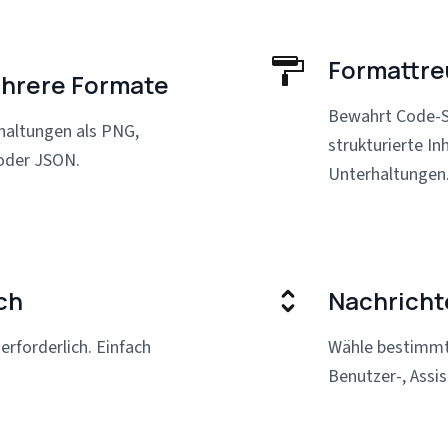
Formattre
ehrere Formate
Bewahrt Code-Sn
rhaltungen als PNG,
strukturierte In
oder JSON.
Unterhaltungen
ch
Nachricht
rforderlich. Einfach
Wähle bestimmte
Benutzer-, Assi