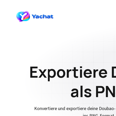
Exportiere
als P
Konvertiere und exportiere deine Doubao
ins PNG-Format.