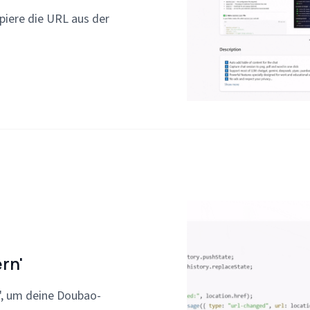
piere die URL aus der
rn'
n', um deine Doubao-