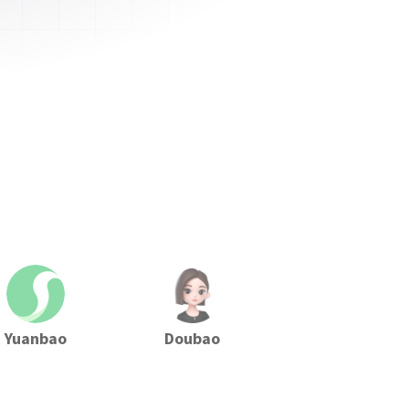
Yuanbao
Doubao