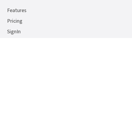
Features
Pricing
SignIn
Chatgpt to Word
Deepseek to Pdf
Gemini to Png
Doubao to Png
Kontakt
E-Mail:
support@ai4video.co