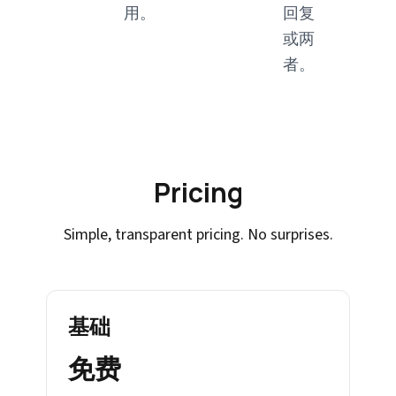
用。
回复
或两
者。
Pricing
Simple, transparent pricing. No surprises.
基础
免费