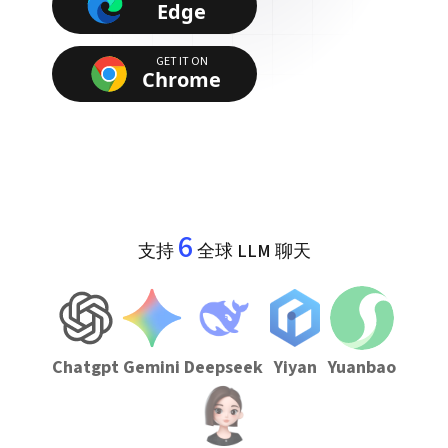
Edge
GET IT ON
Chrome
6
支持
全球 LLM 聊天
Chatgpt
Gemini
Deepseek
Yiyan
Yuanbao