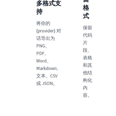
多格式支
格
持
式
将你的
保留
{provider} 对
代码
话导出为
片
PNG、
段、
PDF、
表格
Word、
和其
Markdown、
他结
文本、CSV
构化
或 JSON。
内
容。