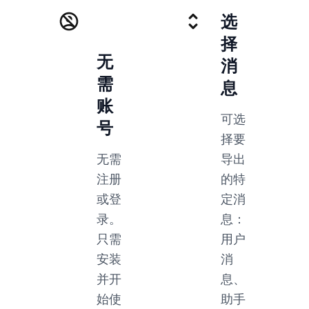
选
择
无
消
需
息
账
可选
号
择要
无需
导出
注册
的特
或登
定消
录。
息：
只需
用户
安装
消
并开
息、
始使
助手