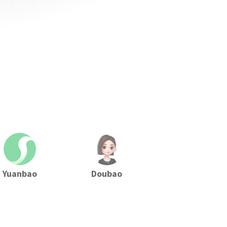
Yuanbao
Doubao