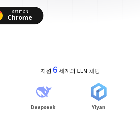
GET IT ON
Chrome
6
지원
세계의 LLM 채팅
Deepseek
Yiyan