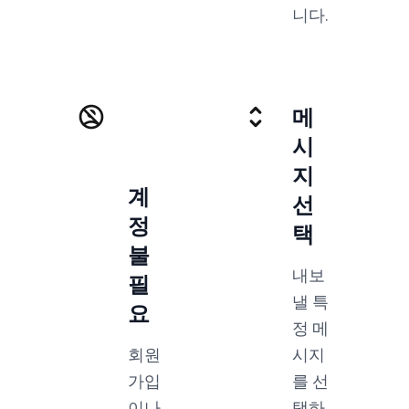
니다.
메
시
지
계
선
정
택
불
내보
필
낼 특
요
정 메
회원
시지
가입
를 선
이나
택하