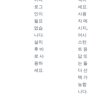
로그
세요.
인이
사용
필요
자 메
없습
시지,
니다.
어시
설치
스턴
후 바
트 응
로 사
답 또
용하
는 둘
세요.
다 선
택 가
능합
니다.