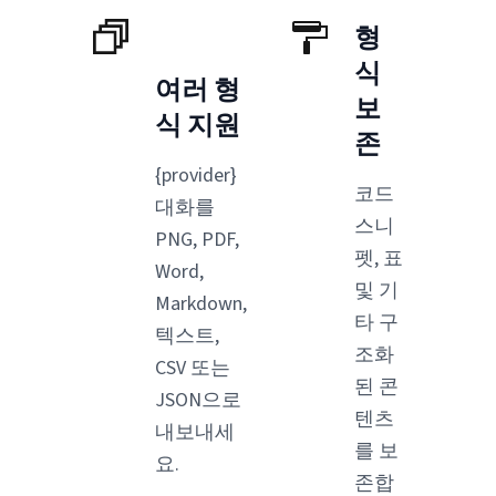
형
식
여러 형
보
식 지원
존
{provider}
코드
대화를
스니
PNG, PDF,
펫, 표
Word,
및 기
Markdown,
타 구
텍스트,
조화
CSV 또는
된 콘
JSON으로
텐츠
내보내세
를 보
요.
존합