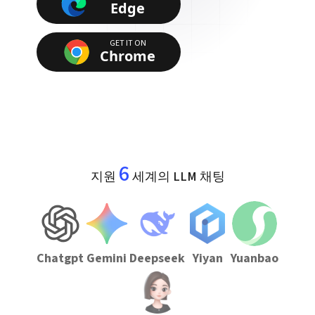
Edge
GET IT ON
Chrome
6
지원
세계의 LLM 채팅
Chatgpt
Gemini
Deepseek
Yiyan
Yuanbao