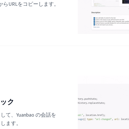
ーからURLをコピーします。
リック
て、Yuanbao の会話を
ドします。