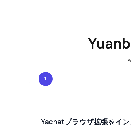
Yuan
1
Yachatブラウザ拡張をイ