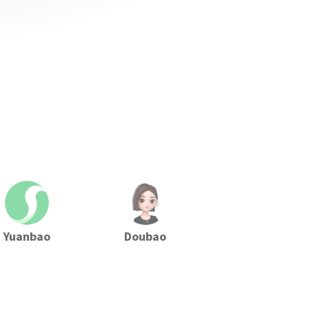
Yuanbao
Doubao