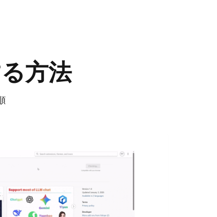
換する方法
順