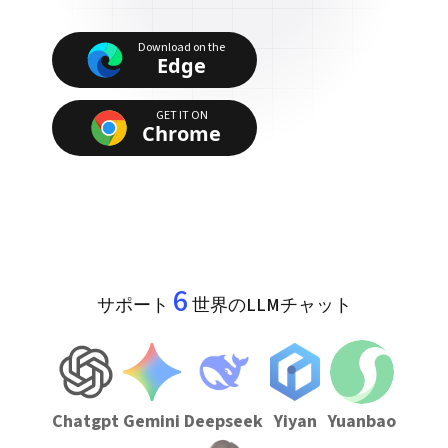
Download on the
Edge
GET IT ON
Chrome
6
サポート
世界のLLMチャット
Chatgpt
Gemini
Deepseek
Yiyan
Yuanbao