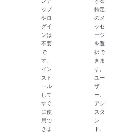
ンア
する
ップ
特定
やロ
のメ
グイ
ッセ
ンは
ージ
不要
を選
で
択で
す。
きま
イン
す。
スト
ユー
ール
ザ
して
ー、
すぐ
アシ
に使
スタ
用で
ン
きま
ト、