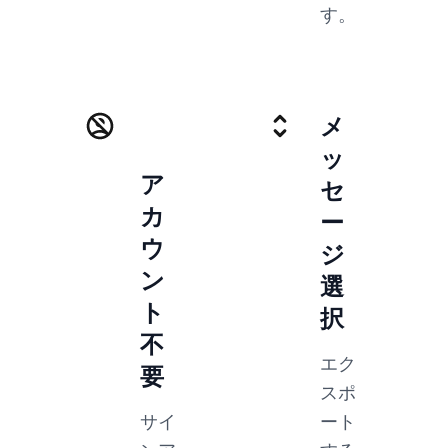
す。
メ
ッ
ア
セ
カ
ー
ウ
ジ
ン
選
ト
択
不
エク
要
スポ
サイ
ート